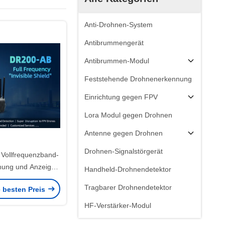
Anti-Drohnen-System
Antibrummengerät
Antibrummen-Modul
Feststehende Drohnenerkennung
Einrichtung gegen FPV
Lora Modul gegen Drohnen
Antenne gegen Drohnen
Drohnen-Signalstörgerät
ollfrequenzband-
nung und Anzeige
Handheld-Drohnendetektor
ur Erkennung und
Tragbarer Drohnendetektor
e besten Preis
 von Drohnen
HF-Verstärker-Modul