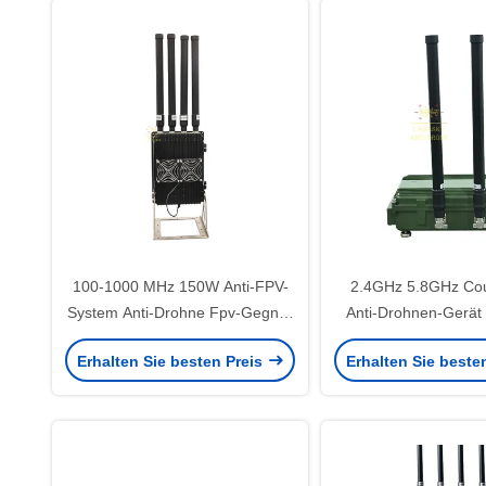
100-1000 MHz 150W Anti-FPV-
2.4GHz 5.8GHz Cou
System Anti-Drohne Fpv-Gegner
Anti-Drohnen-Gerät
gegen Drohnen System
mit Hochgewinn-
Erhalten Sie besten Preis
Erhalten Sie beste
tragbares Anti-Fpv-Störsystem