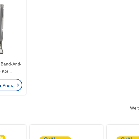
-Band-Anti-
0 KG
 Größe
n Preis
Weit