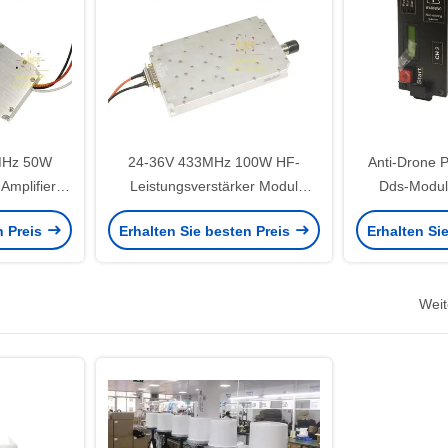
MHz 50W
24-36V 433MHz 100W HF-
Anti-Drone P
Amplifier
Leistungsverstärker Modul
Dds-Modul
AV LDMOS
Kommunikation für Anti-UAV
Geräuschque
n Preis
Erhalten Sie besten Preis
Erhalten Si
örgerät
433MHz
Weit