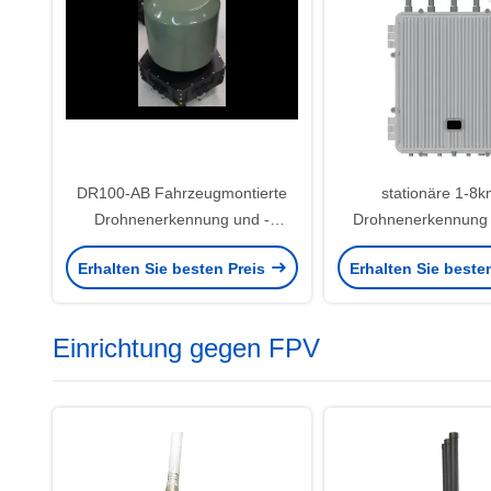
DR100-AB Fahrzeugmontierte
stationäre 1-8k
Drohnenerkennung und -
Drohnenerkennung
verteidigung
6GHz 360° Luftraum
Erhalten Sie besten Preis
Erhalten Sie beste
UAV Sicherheit un
Detektor Festdetekt
Einrichtung gegen FPV