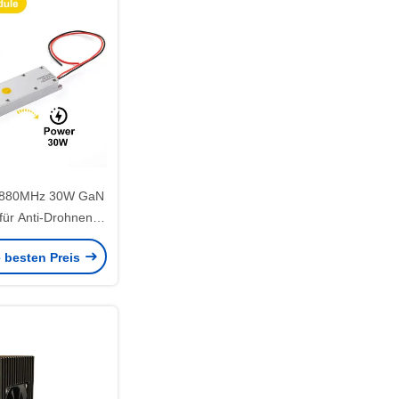
-880MHz 30W GaN
für Anti-Drohnen-
ystem
e besten Preis