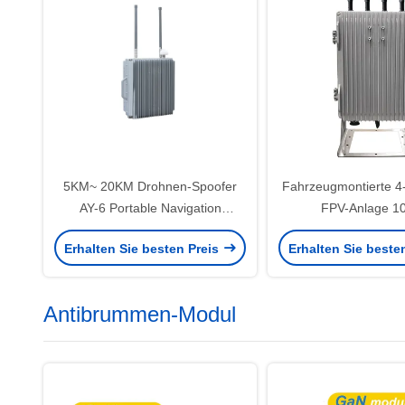
5KM~ 20KM Drohnen-Spoofer
Fahrzeugmontierte 4
AY-6 Portable Navigation
FPV-Anlage 1
Deception Vollfrequenz GNSS
330*235*160mm
Erhalten Sie besten Preis
Erhalten Sie beste
GPS GLONASS Galileo Anti-
Drone Jammer Ausstoß und
Zwangslandung UAV Fpv Dji
Antibrummen-Modul