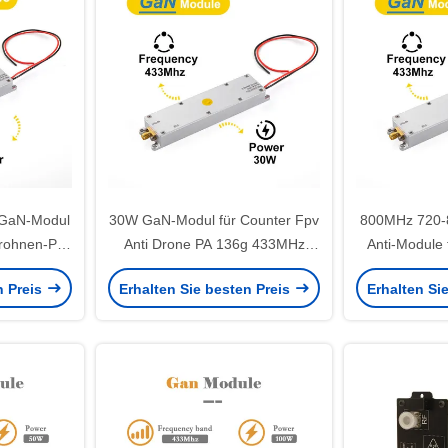
GaN-Modul
30W GaN-Modul für Counter Fpv
800MHz 720
Drohnen-PA-
Anti Drone PA 136g 433MHz
Anti-Module 
kermodul
428-438MHz 29,7*131*15,5mm
S
n Preis
Erhalten Sie besten Preis
Erhalten Si