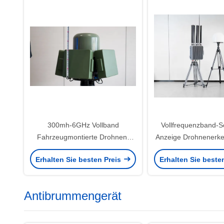
300mh-6GHz Vollband
Vollfrequenzband-S
Fahrzeugmontierte Drohnen-
Anzeige Drohnenerk
Erkennung und
Störgeräte m
Erhalten Sie besten Preis
Erhalten Sie beste
Verteidigungsausrüstung 5km
Schlüsseldetektionsf
Drohnenwiderstandssystem
von 5,8 GH
Antibrummengerät