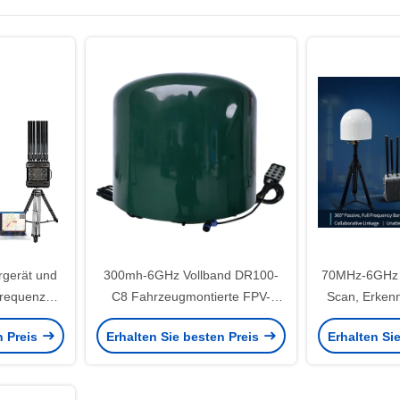
rgerät und
300mh-6GHz Vollband DR100-
70MHz-6GHz V
frequenz
C8 Fahrzeugmontierte FPV-
Scan, Erken
i-UAV FPV
Verteidigungsausrüstung
Festgerät z
n Preis
Erhalten Sie besten Preis
Erhalten Si
Drohnenverteidigung noch
Störung
installiert