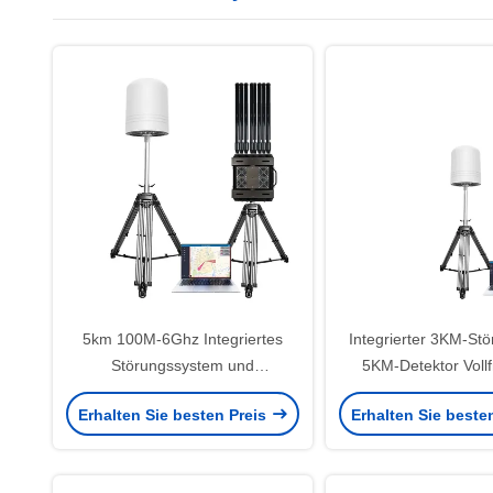
5km 100M-6Ghz Integriertes
Integrierter 3KM-Stö
Störungssystem und
5KM-Detektor Voll
Drohnenerkennungssystem
2.4G/5.2G/5.8G Ant
Erhalten Sie besten Preis
Erhalten Sie beste
Stationäre Ausrüstung
Lösung
Störungssensor 2.4G 5.2G 5.8G
Anti-Drohnen-UAV FPV