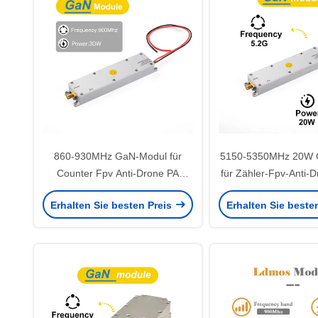
860-930MHz GaN-Modul für
5150-5350MHz 20W 
Counter Fpv Anti-Drone PA
für Zähler-Fpv-Anti-
benötigte Stromversorgung mehr
Leistungsverstär
Erhalten Sie besten Preis
Erhalten Sie beste
als 3,7A