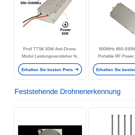
Profi TTSK 50W Anti-Drone-
900MHz 860-930
Modul Leistungsverstärker für
Portable RF Power 
950-1040MHz Frequenz
Module für Anti-U
Erhalten Sie besten Preis
Erhalten Sie beste
Modul Drohnen St
Feststehende Drohnenerkennung