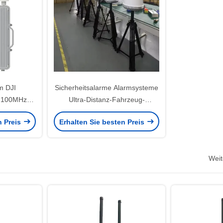
m DJI
Sicherheitsalarme Alarmsysteme
 100MHz-
Ultra-Distanz-Fahrzeug-
 Abdeckung
montierte Drohnen Detektor-
n Preis
Erhalten Sie besten Preis
d Schutz
System 7-15KM Detektion Anti-
or Stativ
UAV-System VS Skyeye Skycope
Weit