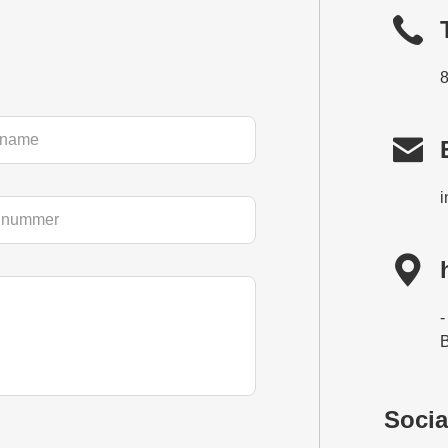

i

-
B
Socia