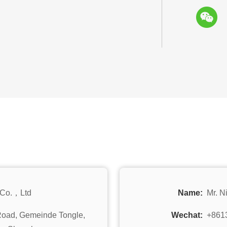
 Co.，Ltd
Name:
Mr. N
t Road, Gemeinde Tongle,
Wechat:
+861