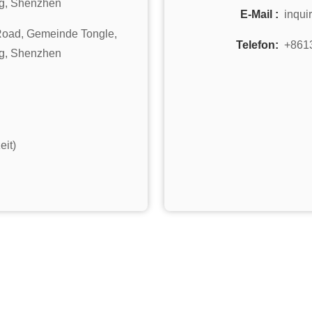
ng, Shenzhen
E-Mail :
inqui
t Road, Gemeinde Tongle,
Telefon:
+861
ng, Shenzhen
eit)