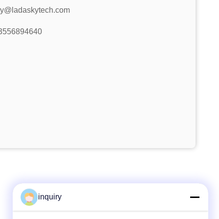
ry@ladaskytech.com
3556894640
inquiry