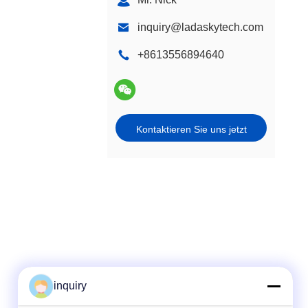
inquiry@ladaskytech.com
+8613556894640
Kontaktieren Sie uns jetzt
inquiry