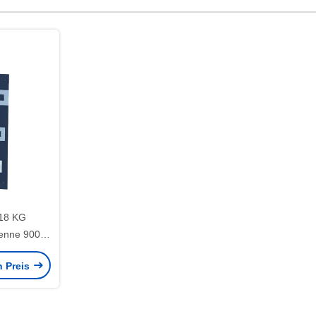
,18 KG
enne 900
für Anti-
n Preis