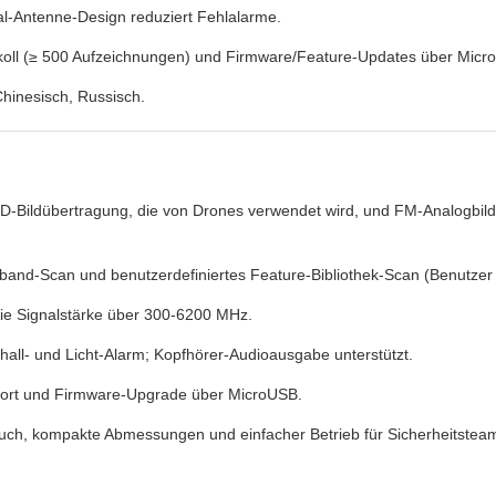
l-Antenne-Design reduziert Fehlalarme.
koll (≥ 500 Aufzeichnungen) und Firmware/Feature-Updates über Micr
hinesisch, Russisch.
HD-Bildübertragung, die von Drones verwendet wird, und FM-Analogbil
and-Scan und benutzerdefiniertes Feature-Bibliothek-Scan (Benutzer
 die Signalstärke über 300-6200 MHz.
hall- und Licht-Alarm; Kopfhörer-Audioausgabe unterstützt.
port und Firmware-Upgrade über MicroUSB.
uch, kompakte Abmessungen und einfacher Betrieb für Sicherheitsteams