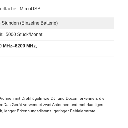
rfläche:
MircoUSB
 Stunden (einzelne Batterie)
t:
5000 Stück/Monat
00 MHz–6200 MHz
, 
Drohnen mit Drehflügeln wie DJI und Docom erkennen, die
enDas Gerät verwendet zwei Antennen und mehrkantiges
t, langer Erkennungsdistanz, geringer Fehlalarmrate