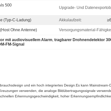
ls 500 
Upgrade- Und Datenexportobe
ie (Typ-C-Ladung)
Akkulaufzeit:
≥6
(Host Ohne Antenne)
Versorgungsmaterial-Fähigkei
or mit audiovisuellem Alarm
, 
tragbarer Drohnendetektor 3
DM-FM-Signal
rbrauchsdesign und ein hoch integriertes Design.Es kann Mainstream-
reuzungen verwenden, die analoge Bildübertragungssignale verwend
 schnellen Erkennungsgeschwindigkeit, hoher Erkennungsempfindlichkei