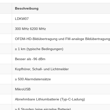
Beschreibung
LDKW07
300 MHz 6200 MHz
OFDM-HD-Bildübertragung und FM-analoge Bildübertragung
≥ 1 km (typische Bedingungen)
Besser als -96 dBm
Kopfhörer, Schall- und Lichtmelder
≥ 500 Alarmdatensätze
MikroUSB
Abnehmbare Lithiumbatterie (Typ-C-Ladung)
≥ 6 Stunden (eine einzelne Batterie)