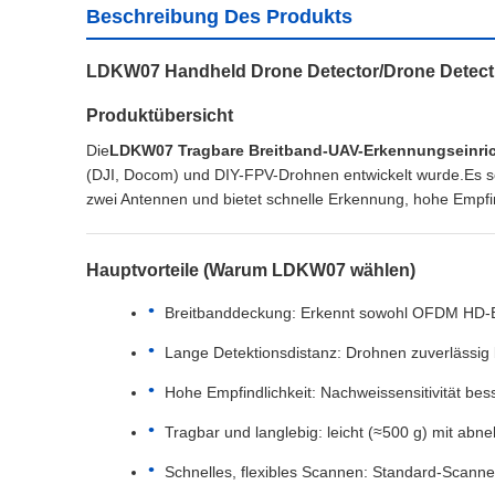
Beschreibung Des Produkts
LDKW07 Handheld Drone Detector/Drone Detecti
Produktübersicht
Die
LDKW07 Tragbare Breitband-UAV-Erkennungseinri
(DJI, Docom) und DIY-FPV-Drohnen entwickelt wurde.Es sc
zwei Antennen und bietet schnelle Erkennung, hohe Empfi
Hauptvorteile (Warum LDKW07 wählen)
Breitbanddeckung: Erkennt sowohl OFDM HD-B
Lange Detektionsdistanz: Drohnen zuverlässig 
Hohe Empfindlichkeit: Nachweissensitivität bess
Tragbar und langlebig: leicht (≈500 g) mit ab
Schnelles, flexibles Scannen: Standard-Scanne