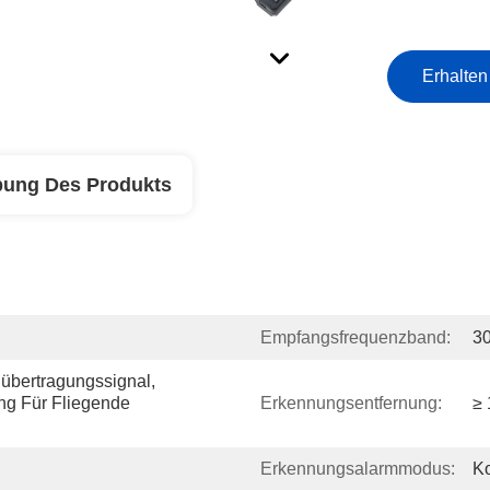
Erhalten
bung Des Produkts
Empfangsfrequenzband:
3
übertragungssignal, 
g Für Fliegende 
Erkennungsentfernung:
≥
Erkennungsalarmmodus:
Ko