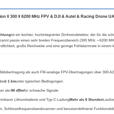
on ¥ 300 ¥ 6200 MHz FPV & DJI & Autel & Racing Drone U
chtung
ist ein leichter, hochintegrierter Drohnendetektor, der für die
annt passiv einen sehr breiten Frequenzbereich (300 MHz ∼6200 MHz)
ndlichkeit, große Reichweite und eine geringe Fehlalarmrate in einem
ildübertragung als auch FM-analoge FPV-Übertragungen über 300-6
bei
≥ 1 km
unter typischen Bedingungen.
er als
-96 dBm
für schwache Signale.
nehmbarer Lithiumbatterie und Typ-C-Ladung
Mehr als 6 Stunden
Laufzei
n, Schlüsselfrequenzbandscannen und benutzerdefinierte Funktionsbib