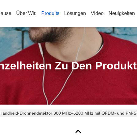
Hause
Über Wir.
Produits
Lösungen
Video
Neuigkeiten
nzelheiten Zu Den Produk
Handheld-Drohnendetektor 300 MHz–6200 MHz mit OFDM- und FM-Sig
audiovisuellem Alarm