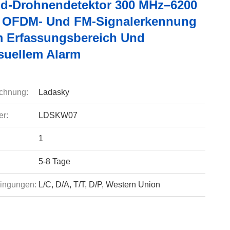
d-Drohnendetektor 300 MHz–6200
 OFDM- Und FM-Signalerkennung
m Erfassungsbereich Und
suellem Alarm
chnung:
Ladasky
r:
LDSKW07
1
5-8 Tage
ingungen:
L/C, D/A, T/T, D/P, Western Union