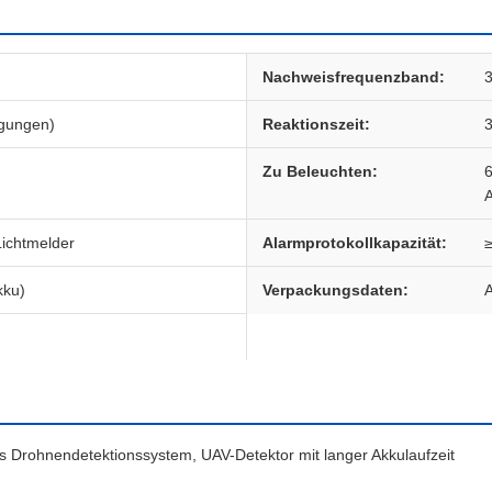
Nachweisfrequenzband:
ngungen)
Reaktionszeit:
3
Zu Beleuchten:
6
A
Lichtmelder
Alarmprotokollkapazität:
≥
kku)
Verpackungsdaten:
A
es Drohnendetektionssystem, UAV-Detektor mit langer Akkulaufzeit