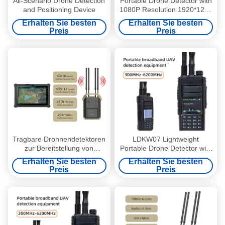
All-Scenario Drone Detection
Portable Drone Detector with
and Positioning Device
1080P Resolution 1920*1200
Pixels and 100W Power
Erhalten Sie besten
Erhalten Sie besten
Consumption for UAV
Preis
Preis
Detection
Tragbare Drohnendetektoren
LDKW07 Lightweight
zur Bereitstellung von
Portable Drone Detector with
Lösungen für die Erkennung
High Sensitivity and Long
Erhalten Sie besten
Erhalten Sie besten
und Positionierung von UAVs
Battery Life for UAV
Preis
Preis
für Sicherheitsoperationen
Detection
und Luftraummanagement