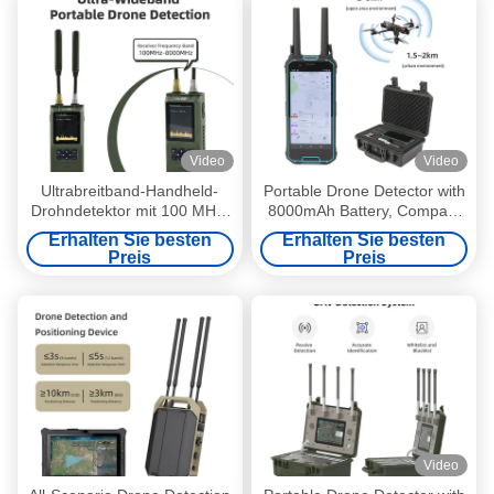
Video
Video
Ultrabreitband-Handheld-
Portable Drone Detector with
Drohndetektor mit 100 MHz-
8000mAh Battery, Compact
8 GHz-Abdeckung, IP54-
Size (185mm*80mm*33mm),
Erhalten Sie besten
Erhalten Sie besten
Schutz und 7-Stunden
and CRPC 2.0 Technology
Preis
Preis
Akkulaufzeit für FPV-UAV-
for UAV Detection
Detektion
Video