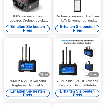
IP65 wasserdichtes
Drohnenerkennung Tragbare
tragbares Drohnendetektor
UAV-Erkennungs- und
Briefkasten-Style UAV-
Positionierungsausrüstung. 2
Erhalten Sie besten
Erhalten Sie besten
Detektionsgerät
3 km Erkennungsreichweite.
Preis
Preis
Frequenzbereich 100MHz 6
GHz. Drohnendetektor für
Drohnenverteidigung.
Video
Video
70MHz-6.2GHz Vollband
70MHz bis 6,2GHz Vollband
tragbares Handheld-
tragbarer Handheld-Anti-
Drohnen-Erkennungssystem
Drohnen-Detektor FPV-UAV-
Erhalten Sie besten
Erhalten Sie besten
für FPV-UAV-Erkennung mit
Erkennung mit Video-Abhör
Preis
Preis
Videoaufnahme-Speicher,
Sicherheits-Alarmsystem
koordinierte Reaktion