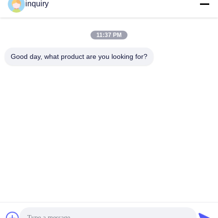
inquiry
Social Media
11:37 PM
Schnelle Kontaktaufnahme
Good day, what product are you looking for?
Tel.
86-139-2371-1327
E-Mail-Adresse
inquiry@ladaskytech.com
Anschrift
- Nein. Ich weiß nicht.11, Plant Road, Gemeinde Tongle,
Baolong Street, Bezirk Longgang, Shenzhen
Datenschutzrichtlinie
|
Sitemap
China gut Qualität Anti-Drohnen-System Lieferant. Urheberrecht
© 2024-2026 Shenzhen Ladasky Technology Co.，Ltd - Alle. Alle