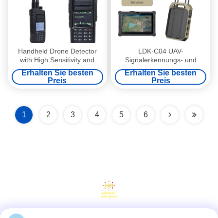
Handheld Drone Detector
LDK-C04 UAV-
with High Sensitivity and
Signalerkennungs- und
Long Battery Life for UAV
Positionierungsausrüstung
Erhalten Sie besten
Erhalten Sie besten
Detection LDKW07
für alle Szenarien | 70 MHz-
Preis
Preis
Lightweight drone detection
6,2 GHz
anti drone system
1
2
3
4
5
6