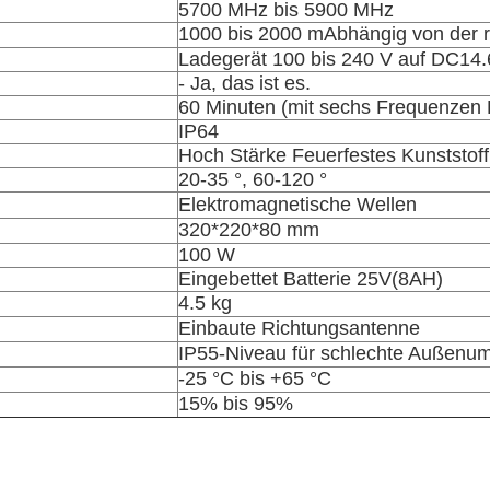
5700 MHz bis 5900 MHz
1000 bis 2000 m
Abhängig von der
Ladegerät
100 bis 240 V
auf DC14
- Ja, das ist es.
60 Minuten (mit
sechs Frequenzen
IP64
Hoch
Stärke
Feuerfestes Kunststoff
20-35 °, 60-120 °
Elektromagnetische Wellen
320*220*80 mm
100 W
Eingebettet
Batterie 25V
(8AH)
4.5 kg
Einbaute Richtungsantenne
IP55-Niveau für schlechte Außen
-25 °C bis +65 °C
15% bis 95%