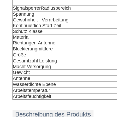
Signalsperrer
Radiusbereich
Spannung
Gewohnheit
Verarbeitung
Kontinuierlich
Start
Zeit
Schutz
Klasse
Material
Richtungen
Antenne
Blockierung
mittlere
Größe
Gesamtzahl
Leistung
Macht
Versorgung
Gewicht
Antenne
Wasserdichte Ebene
Arbeitstemperatur
Arbeitsfeuchtigkeit
Beschreibung des Produkts