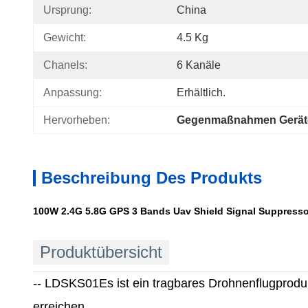
Ursprung:
China
Gewicht:
4.5 Kg
Chanels:
6 Kanäle
Anpassung:
Erhältlich.
Hervorheben:
Gegenmaßnahmen Geräte-
Beschreibung Des Produkts
100W 2.4G 5.8G GPS 3 Bands Uav Shield Signal Suppres
Produktübersicht
-- LDSKS01
Es ist ein tragbares Drohnenflugpro
erreichen..