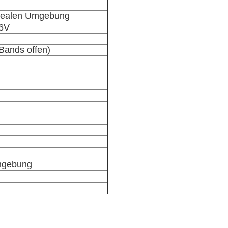
 realen Umgebung
.6V
Bands
offen)
umgebung