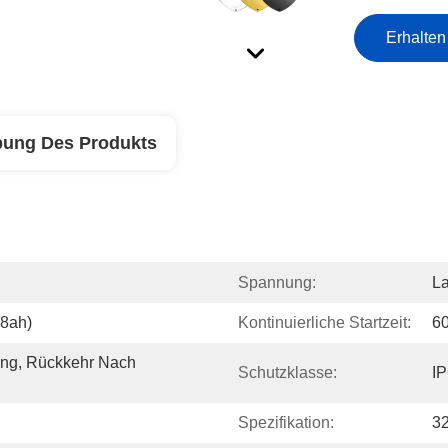
Erhalten
bung Des Produkts
Spannung:
La
(8ah)
Kontinuierliche Startzeit:
60
ng, Rückkehr Nach 
Schutzklasse:
I
Spezifikation:
3