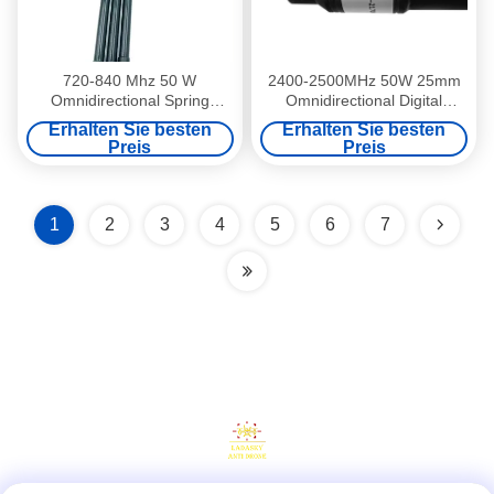
720-840 Mhz 50 W
2400-2500MHz 50W 25mm
Omnidirectional Spring
Omnidirectional Digital
Antenne für Anti-UAV-
Transmission Antenne für
Erhalten Sie besten
Erhalten Sie besten
Verbindung
UAV-Verteidigung
Preis
Preis
1
2
3
4
5
6
7