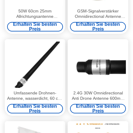
50W 60cm 25mm
GSM-Signalverstärker
Allrichtungsantenne
Omnidirectional Antenne
Digitalübertragung Anti-UAV
Anti-UAV 2dBi
Erhalten Sie besten
Erhalten Sie besten
Wasserdicht
Vertikalpolarisierung
Preis
Preis
Umfassende Drohnen-
2.4G 30W Omnidirectional
Antenne, wasserdicht, 60 cm,
Anti Drone Antenne 600mm
Anti-UAV, 433 MHz, 900
Länge 20mm Durchmesser
Erhalten Sie besten
Erhalten Sie besten
MHz, 50 Watt
Preis
Preis