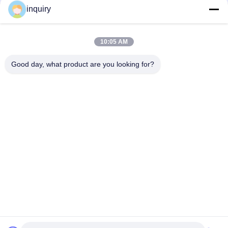
inquiry
Social Media
10:05 AM
Schnelle Kontaktaufnahme
Good day, what product are you looking for?
Tel.
86-139-2371-1327
E-Mail-Adresse
inquiry@ladaskytech.com
Anschrift
- Nein. Ich weiß nicht.11, Plant Road, Gemeinde Tongle,
Baolong Street, Bezirk Longgang, Shenzhen
Datenschutzrichtlinie
|
Sitemap
China gut Qualität Anti-Drohnen-System Lieferant. Urheberrecht
© 2024-2026 Shenzhen Ladasky Technology Co.，Ltd - Alle. Alle