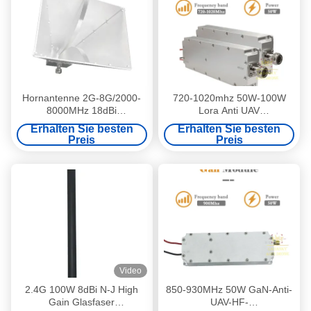
Hornantenne 2G-8G/2000-
720-1020mhz 50W-100W
8000MHz 18dBi
Lora Anti UAV
Hochleistungsantenne 2-8
Leistungsverstärker Modul
Erhalten Sie besten
Erhalten Sie besten
GHz Antenne Anti-Drohnen-
Kleine Größe Zähler Drohne
Preis
Preis
Antenne Breitband
Video
2.4G 100W 8dBi N-J High
850-930MHz 50W GaN-Anti-
Gain Glasfaser
UAV-HF-