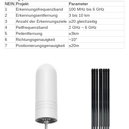
NEIN.
Projekt
Parameter
1
Erkennungsfrequenzband
100 MHz bis 6 GHz
2
Erkennungsentfernung
3 bis 10 km
3
Anzahl der Erkennungsziele
≥20 gleichzeitig
4
Peilfrequenzband
2 GHz ~ 6 GHz
5
Peilentfernung
≥3km
6
Richtungsgenauigkeit
~10°
7
Positionierungsgenauigkeit
≤20m