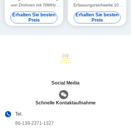
von Drohnen mit 70MHz-
Erfassungsreichweite 100
6GHz Vollfrequenzband 360°
MHz-6,2 GHz
Erhalten Sie besten
Erhalten Sie besten
Erkennung und ≥10km
Breitbanddetektion und 24
Preis
Preis
Erkennungsdistanz
Stunden Dauerbetrieb
Tragbarer Drohnendetektor
Drohnenerkennung
Drohnensicherheit Anti-
Drohnen-System
Social Media
Schnelle Kontaktaufnahme
Tel.
86-139-2371-1327