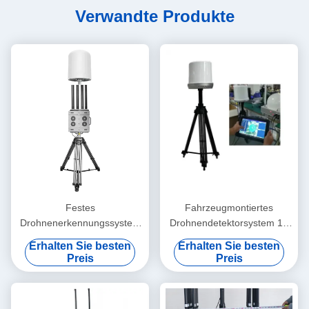
Verwandte Produkte
Festes
Fahrzeugmontiertes
Drohnenerkennungssystem
Drohnendetektorsystem 10
mit 10 km Entfernung und
km Reichweite
Erhalten Sie besten
Erhalten Sie besten
360° Drohnenüberwachung
Preis
Preis
einschließlich Schwarz-
Weiß-Liste