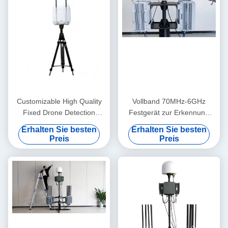
Customizable High Quality
Vollband 70MHz-6GHz
Fixed Drone Detection
Festgerät zur Erkennung
Equipment with Signal
und Störung von Drohnen
Erhalten Sie besten
Erhalten Sie besten
Collection 5KM Long
mit 1 N Superinterferenz 10
Preis
Preis
Distance 70MHz-6GHz Full
km Erkennung und 3 km
Band
Störung