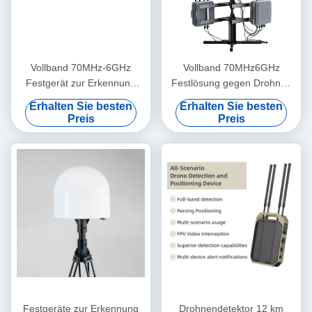
Vollband 70MHz-6GHz
Vollband 70MHz6GHz
Festgerät zur Erkennung
Festlösung gegen Drohnen
und Störung von Drohnen
10KM Erkennungs- und
Erhalten Sie besten
Erhalten Sie besten
mit 1 N Superinterferenz 10
Störbereich, FPV-
Preis
Preis
km Erkennung und 3 km
Videoaufnahme, 24 Stunden
Störung
unbeaufsichtigter Betrieb Dji
Festgeräte zur Erkennung
Drohnendetektor 12 km