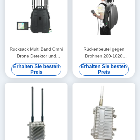
Rucksack Multi Band Omni
Rückenbeutel gegen
Drone Detektor und
Drohnen 200-1020
Störgerät 2 in 1 400-
MHz,2.37 bis 2.52 GHz.50,1-
Erhalten Sie besten
Erhalten Sie besten
6000MHz Detektion FPV DJi
5,2 GHz.5.72-5.88 GHz-Anti-
Preis
Preis
Drohnen 10 KM
Drohnen-System, Anti-FPV-
Anti-Drohnen-Anti-UAV-
System