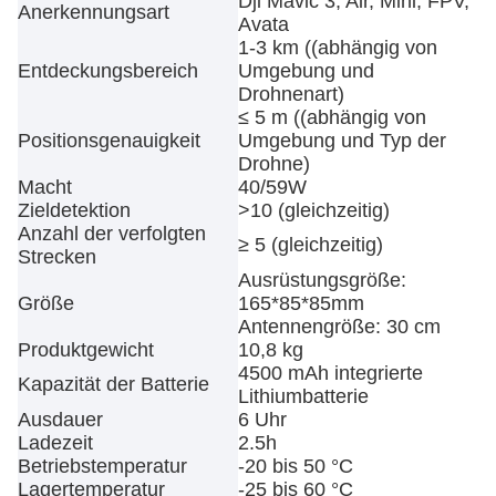
Dji Mavic 3, Air, Mini, FPV,
Anerkennungsart
Avata
1-3 km ((abhängig von
Entdeckungsbereich
Umgebung und
Drohnenart)
≤ 5 m ((abhängig von
Positionsgenauigkeit
Umgebung und Typ der
Drohne)
Macht
40/59W
Zieldetektion
>10 (gleichzeitig)
Anzahl der verfolgten
≥ 5 (gleichzeitig)
Strecken
Ausrüstungsgröße:
Größe
165*85*85mm
Antennengröße: 30 cm
Produktgewicht
10,8 kg
4500 mAh integrierte
Kapazität der Batterie
Lithiumbatterie
Ausdauer
6 Uhr
Ladezeit
2.5h
Betriebstemperatur
-20 bis 50 °C
Lagertemperatur
-25 bis 60 °C