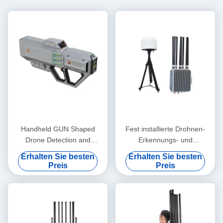
Handheld GUN Shaped
Fest installierte Drohnen-
Drone Detection and
Erkennungs- und
Jamming Device 600MHz-
Störungsanlage 360°
Erhalten Sie besten
Erhalten Sie besten
6GHz Full Frequency Band
Vollfrequenzband-Erkennung
Preis
Preis
Scanning 3KM Effective
FPV-Videoübertragung
Range
erkannt und erfasste
Videoübertragung