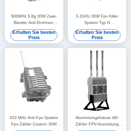
900MHz 5,8g 30W Zwei-
5.2GHz 30W Fpv Killer
Bänder Anti-Drohnen-
System Typ N
System, Aluminium Fpv-
Antennenanschluss für
Erhalten Sie besten
Erhalten Sie besten
Killer-System Unterdrückung
Verteidigung Fpv Drohnen
Preis
Preis
433 MHz Anti-Fpv-System
Aluminiumgehäuse AD-
Fpv-Zähler Custom 30W
Zähler FPV-Ausrüstung
Fpv-Killer-System,
900MHz 2,4 GHz 5,8 GHz