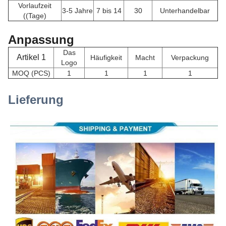
Vorlaufzeit
3-5 Jahre
7 bis 14
30
Unterhandelbar
((Tage)
Anpassung
Das
Artikel 1
Häufigkeit
Macht
Verpackung
Logo
MOQ (PCS)
1
1
1
1
Lieferung