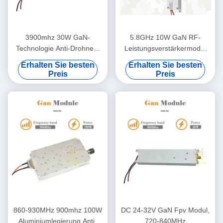
3900mhz 30W GaN-
5.8GHz 10W GaN RF-
Technologie Anti-Drohnen-
Leistungsverstärkermodul
Modul 900MHZ Anti-Fpv-HF-
für Drohnenerkennung
Erhalten Sie besten
Erhalten Sie besten
Modul 24-32V
Preis
Preis
860-930MHz 900mhz 100W
DC 24-32V GaN Fpv Modul,
Aluminiumlegierung Anti-
720-840MHz