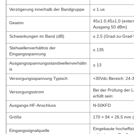
Verzögerung innerhalb der Bandgruppe
≤ 1 us
45±1.0,45±1,0 (exter
Gewinn
Ausgang 50 dBm)
Schwankungen im Band (dB)
≤ 2,5 (Grad-zu-Grad-
Stehwellenverhältnis der
≤ 135
Eingangsspannung
Ausgangsspannungsstandwellenverhältn
≤ 13
is
Versorgungsspannung Typisch
+30Vdc-Bereich: 24-
Bei der Prüfung der 
Versorgungsstrom
erfüllt sein:
Ausgangs-HF-Anschluss
N-50KFD
Größe
170 × 94 × 26,5 mm (
Eingebaute hocheffiz
Eingangssignalquelle