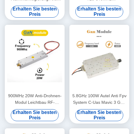
Drohnen-Modul Anti-UAV-
Drohnenverteidigungsmodul
Erhalten Sie besten
Erhalten Sie besten
HF-Leistungsverstärker-
Preis
Preis
Modul
900MHz 20W Anti-Drohnen-
5.8GHz 100W Autel Anti Fpv
Modul Leichtbau RF-
System C-Uas Mavic 3 GaN
Verstärkung für
RF Leistungsverstärker
Erhalten Sie besten
Erhalten Sie besten
Drohnenverteidigung
Modul Standort Anti Drohne
Preis
Preis
Anti Dji Anti Autel Anti UAV