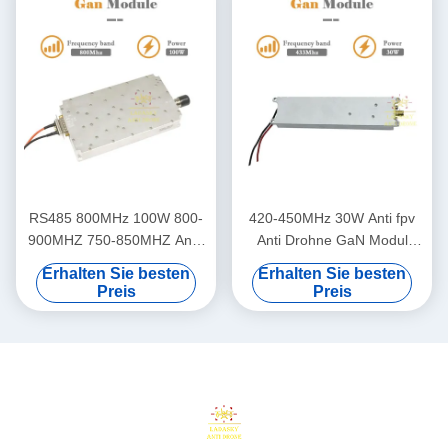
RS485 800MHz 100W 800-
420-450MHz 30W Anti fpv
900MHZ 750-850MHZ Anti-
Anti Drohne GaN Modul
Drohnen-Modul HF-
Drohne Verteidigungsmodul
Erhalten Sie besten
Erhalten Sie besten
Leistungsverstärker-Modul
mit 1-1.5dB Leistung
Preis
Preis
für Anti-UAV LDSK 24-32V
Flatness