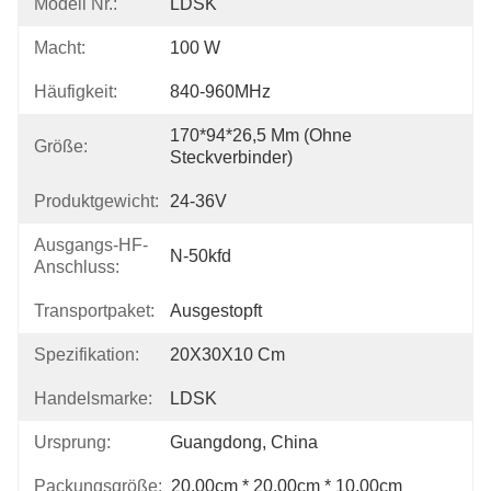
Modell Nr.:
LDSK
Macht:
100 W
Häufigkeit:
840-960MHz
170*94*26,5 Mm (ohne 
Größe:
Steckverbinder)
Produktgewicht:
24-36V
Ausgangs-HF-
N-50kfd
Anschluss:
Transportpaket:
Ausgestopft
Spezifikation:
20X30X10 Cm
Handelsmarke:
LDSK
Ursprung:
Guangdong, China
Packungsgröße:
20.00cm * 20.00cm * 10.00cm