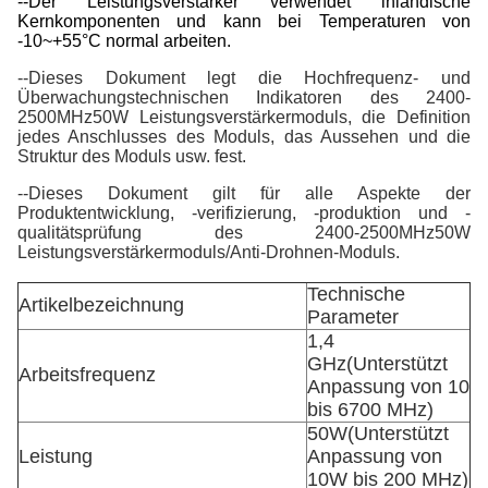
--Der Leistungsverstärker verwendet inländische
Kernkomponenten und kann bei Temperaturen von
-10~+55°C normal arbeiten.
--Dieses Dokument legt die Hochfrequenz- und
Überwachungstechnischen Indikatoren des 2400-
2500
MHz
50W Leistungsverstärkermoduls, die Definition
jedes Anschlusses des Moduls, das Aussehen und die
Struktur des Moduls usw. fest.
--Dieses Dokument gilt für alle Aspekte der
Produktentwicklung, -verifizierung, -produktion und -
qualitätsprüfung des 2400-2500
MHz
50W
Leistungsverstärkermoduls/Anti-Drohnen-Moduls.
Technische
Artikelbezeichnung
Parameter
1,4
GHz
(Unterstützt
Arbeitsfrequenz
Anpassung von 10
bis 6700 MHz)
50W
(Unterstützt
Leistung
Anpassung von
10W bis 200 MHz)