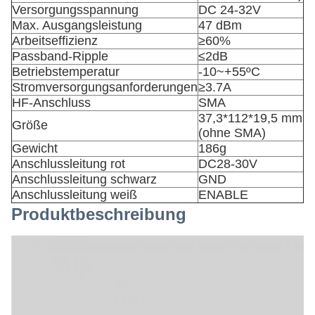
Versorgungsspannung
DC 24-32V
Max. Ausgangsleistung
47 dBm
Arbeitseffizienz
≥60%
Passband-Ripple
≤2dB
Betriebstemperatur
-10~+55ºC
Stromversorgungsanforderungen
≥3.7A
HF-Anschluss
SMA
37,3*112*19,5 mm
Größe
(ohne SMA)
Gewicht
186g
Anschlussleitung rot
DC28-30V
Anschlussleitung schwarz
GND
Anschlussleitung weiß
ENABLE
Produktbeschreibung