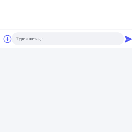
Photo
Video Call
Audio Call