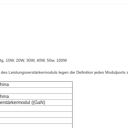
,8g, 10W, 20W, 30W, 40W, 50w, 100W
es Leistungsverstärkermoduls legen die Definition jedes Modulports s
hina
hina
erstärkermodul ((GaN)