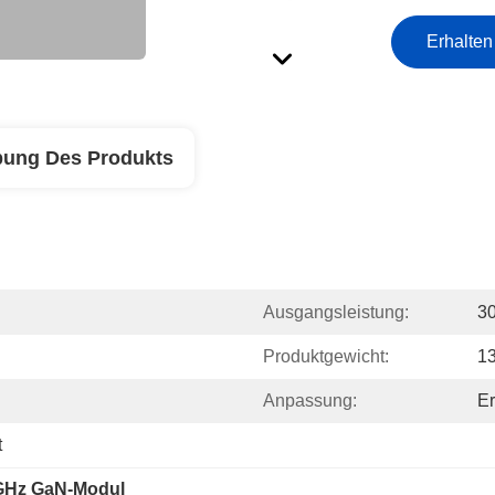
Erhalten
bung Des Produkts
Ausgangsleistung:
3
Produktgewicht:
1
Anpassung:
Er
t
GHz GaN-Modul