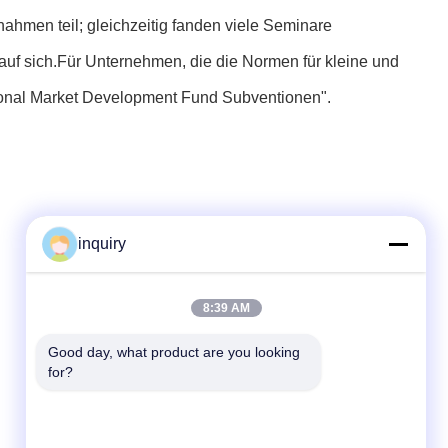
ahmen teil; gleichzeitig fanden viele Seminare
auf sich.Für Unternehmen, die die Normen für kleine und
ational Market Development Fund Subventionen".
inquiry
Schnelle Kontaktaufnahme
8:39 AM
Tel.
Good day, what product are you looking 
for?
86-139-2371-1327
E-Mail-Adresse
inquiry@ladaskytech.com