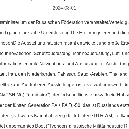
2024-08-01
ministerium der Russischen Föderation veranstaltet.Verteidig
uf und gaben ihre volle Unterstützung.Die Eröffnungsfeier und d
eriesenDie Ausstellung hat sich rasant entwickelt und große Er
he Innovationen, Schutzausrüstung, Marineausrüstung, Luft- u
formationstechnik, Navigations- und Ausrüstung für Ausbildung u
an, Iran, den Niederlanden, Pakistan, Saudi-Arabien, Thailand
 weltbekanntAuf früheren Ausstellungen ist es erwähnenswert, 
SH Mi ("Terminator"), der fortschrittlichste bewaffnete Hubsc
er der fünften Generation PAK FA Tu-50, das ist Russlands erst
nfanterie,schweres Kampffahrzeug der Infanterie BTR-AM, Luftk
et unbemanntes Boot ("Typhoon"); russische Militärindustrie R