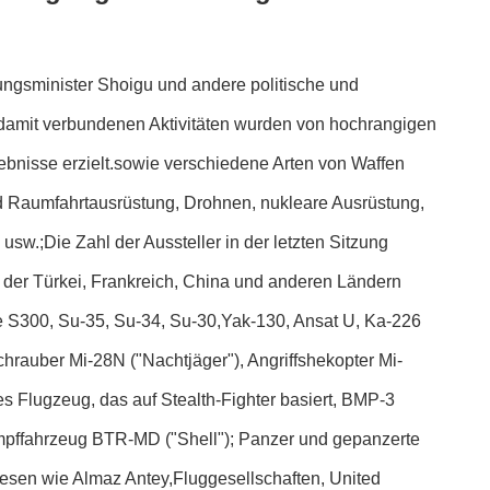
ungsminister Shoigu und andere politische und
ie damit verbundenen Aktivitäten wurden von hochrangigen
gebnisse erzielt.sowie verschiedene Arten von Waffen
nd Raumfahrtausrüstung, Drohnen, nukleare Ausrüstung,
sw.;Die Zahl der Aussteller in der letzten Sitzung
, der Türkei, Frankreich, China und anderen Ländern
die S300, Su-35, Su-34, Su-30,Yak-130, Ansat U, Ka-226
hrauber Mi-28N ("Nachtjäger"), Angriffshekopter Mi-
es Flugzeug, das auf Stealth-Fighter basiert, BMP-3
ampffahrzeug BTR-MD ("Shell"); Panzer und gepanzerte
iesen wie Almaz Antey,Fluggesellschaften, United